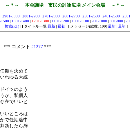
～＊～ 本会議場 市民の討論広場 メイン会場 ～＊～
0
|
2901-3000
|
2801-2900
|
2701-2800
|
2601-2700
|
2501-2600
|
2401-2500
|
230
-1500
|
1301-1400
|
1201-1300
|
1101-1200
|
1001-1100
|
901-1000
|
801-900
|
70
[
検索(RT)
] [ タイトル一覧
最新
|
最初
] [ メッセージ(総数: 100)
最新
|
最初
]
 *** コメント
#1277
***
任期を決めて
いわゆる大統
ドイツのよう
うが、私個人
存在でいいと
いいところは
かで任期途中
判断したら辞