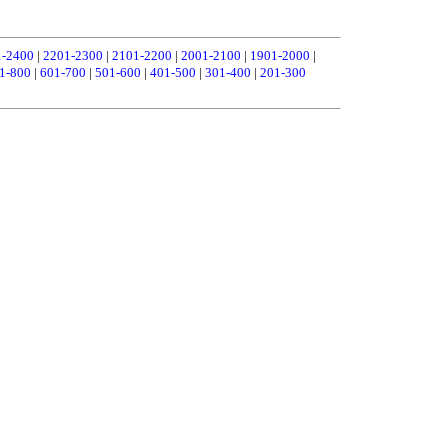
1-2400
|
2201-2300
|
2101-2200
|
2001-2100
|
1901-2000
|
1-800
|
601-700
|
501-600
|
401-500
|
301-400
|
201-300