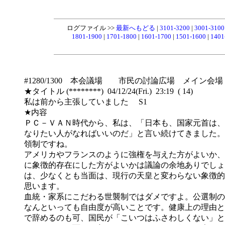
ログファイル >>
最新へもどる
|
3101-3200
|
3001-310
1801-1900
|
1701-1800
|
1601-1700
|
1501-1600
|
1401
#1280/1300 本会議場 市民の討論広場 メイン会場
★タイトル (********) 04/12/24(Fri.) 23:19 ( 14)
私は前から主張していました S1
★内容
ＰＣ－ＶＡＮ時代から、私は、「日本も、国家元首は、
なりたい人がなればいいのだ」と言い続けてきました。
領制ですね。
アメリカやフランスのように強権を与えた方がよいか、
に象徴的存在にした方がよいかは議論の余地ありでしょ
は、少なくとも当面は、現行の天皇と変わらない象徴的
思います。
血統・家系にこだわる世襲制ではダメですよ。公選制の
なんといっても自由度が高いことです。健康上の理由と
で辞めるのも可、国民が「こいつはふさわしくない」と