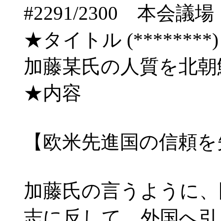
#2291/2300 本
★タイトル (********) 08/
加藤某氏の人質を北朝
★内容
【欧米先進国の信頼を
加藤氏の言うように、
志に反して、外国へ引