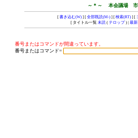
～＊～ 本会議場 市
[
書き込む(W)
] [
全部既読(M-)
] [
検索(RT)
] [
[ タイトル一覧
未読
(
テロップ
) |
最新
番号またはコマンドが間違っています。
番号またはコマンド=