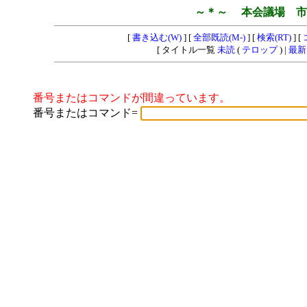
～＊～ 本会議場 市
[
書き込む(W)
] [
全部既読(M-)
] [
検索(RT)
] [
[ タイトル一覧
未読
(
テロップ
) |
最新
番号またはコマンドが間違っています。
番号またはコマンド=