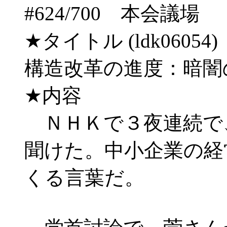
#624/700 本会
★タイトル (ldk06054) 03/
構造改革の進度：暗闇
★内容
ＮＨＫで３夜連続で
聞けた。中小企業の経
くる言葉だ。