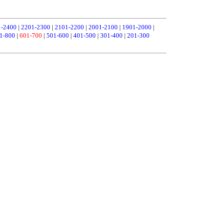
1-2400
|
2201-2300
|
2101-2200
|
2001-2100
|
1901-2000
|
1-800
|
601-700
|
501-600
|
401-500
|
301-400
|
201-300