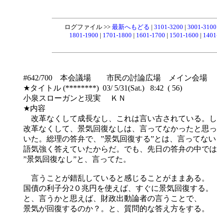
ログファイル >>
最新へもどる
|
3101-3200
|
3001-310
1801-1900
|
1701-1800
|
1601-1700
|
1501-1600
|
1401
#642/700 本会議場 市民の討論広場 メイン会場
★タイトル (********) 03/ 5/31(Sat.) 8:42 ( 56)
小泉スローガンと現実 ＫＮ
★内容
改革なくして成長なし、これは言い古されている。し
改革なくして、景気回復なしは、言ってなかったと思っ
いた。総理の答弁で、”景気回復する”とは、言ってない
語気強く答えていたからだ。でも、先日の答弁の中では
”景気回復なし”と、言ってた。
言うことが錯乱していると感じることがままある。
国債の利子分2０兆円を使えば、すぐに景気回復する。
と、言うかと思えば、財政出動論者の言うことで、
景気が回復するのか？。と、質問的な答え方をする。