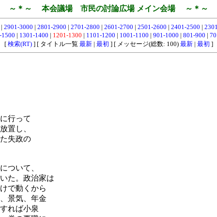
～＊～ 本会議場 市民の討論広場 メイン会場 ～＊～
0
|
2901-3000
|
2801-2900
|
2701-2800
|
2601-2700
|
2501-2600
|
2401-2500
|
230
-1500
|
1301-1400
|
1201-1300
|
1101-1200
|
1001-1100
|
901-1000
|
801-900
|
70
[
検索(RT)
] [ タイトル一覧
最新
|
最初
] [ メッセージ(総数: 100)
最新
|
最初
]
に行って
放置し、
た失政の
について、
いた。政治家は
けで動くから
、景気、年金
すれば小泉