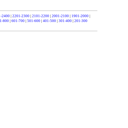
1-2400
|
2201-2300
|
2101-2200
|
2001-2100
|
1901-2000
|
1-800
|
601-700
|
501-600
|
401-500
|
301-400
|
201-300