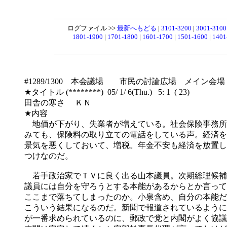
ログファイル >>
最新へもどる
|
3101-3200
|
3001-310
1801-1900
|
1701-1800
|
1601-1700
|
1501-1600
|
1401
#1289/1300 本会議場 市民の討論広場 メイン会場
★タイトル (********) 05/ 1/ 6(Thu.) 5: 1 ( 23)
田舎の寒さ ＫＮ
★内容
地価が下がり、失業者が増えている。社会保険事務所
みても、保険料の取り立ての電話をしている声。経済を
景気を悪くしておいて、増税。年金不安も経済を放置し
つけなのだ。
若手政治家でＴＶに良く出る山本議員。次期総理候補
議員には自分を守ろうとする本能があるからとか言って
ここまで落ちてしまったのか。小泉含め、自分の本能だ
こういう結果になるのだ。新聞で報道されているように
が一番求められているのに、郵政で党と内閣がよく協議