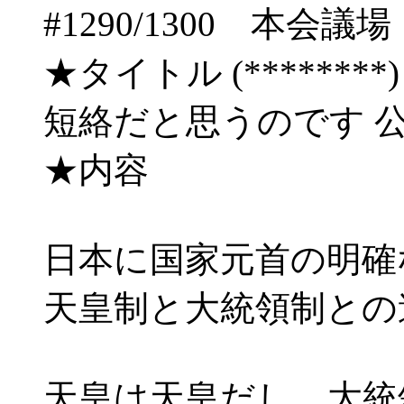
#1290/1300 本
★タイトル (********) 05/
短絡だと思うのです 公
★内容
日本に国家元首の明確
天皇制と大統領制との
天皇は天皇だし、大統