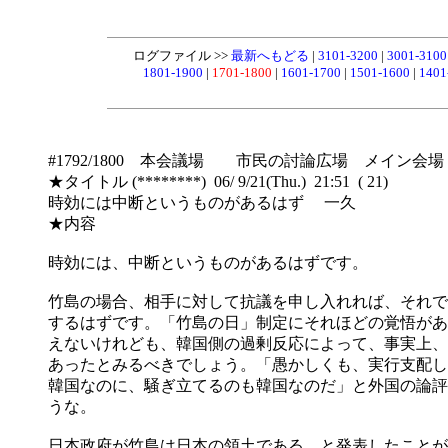
ログファイル >>
最新へもどる
|
3101-3200
|
3001-310
1801-1900
|
1701-1800
|
1601-1700
|
1501-1600
|
1401
#1792/1800 本会議場 市民の討論広場 メイン会場
★タイトル (********) 06/ 9/21(Thu.) 21:51 ( 21)
時効には中断というものがあるはず 一久
★内容
時効には、中断というものがあるはずです。
竹島の場合、相手に対して抗議を申し入れれば、それで
するはずです。「竹島の日」制定にそれほどの覚悟があ
えないけれども、韓国側の過剰反応によって、事実上、
あったとみるべきでしょう。「愚かしくも、実行支配し
韓国なのに、騒ぎ立てるのも韓国なのだ」と外国の論評
うな。
日本政府が竹島は日本の領土である、と発表したことが