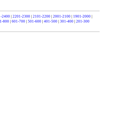
1-2400
|
2201-2300
|
2101-2200
|
2001-2100
|
1901-2000
|
1-800
|
601-700
|
501-600
|
401-500
|
301-400
|
201-300