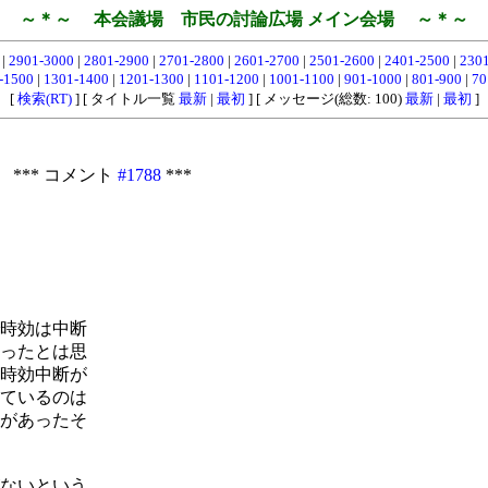
～＊～ 本会議場 市民の討論広場 メイン会場 ～＊～
0
|
2901-3000
|
2801-2900
|
2701-2800
|
2601-2700
|
2501-2600
|
2401-2500
|
230
-1500
|
1301-1400
|
1201-1300
|
1101-1200
|
1001-1100
|
901-1000
|
801-900
|
70
[
検索(RT)
] [ タイトル一覧
最新
|
最初
] [ メッセージ(総数: 100)
最新
|
最初
]
 *** コメント
#1788
***
時効は中断
ったとは思
時効中断が
ているのは
があったそ
ないという