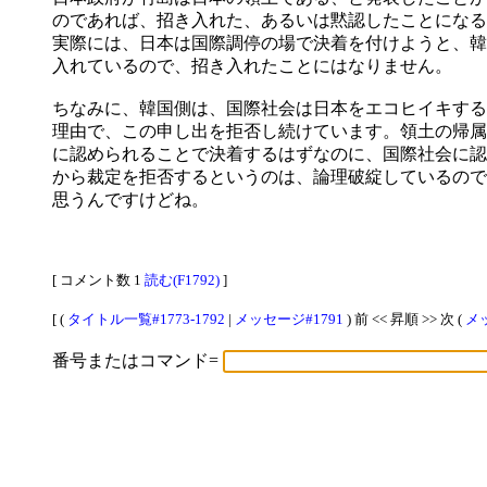
のであれば、招き入れた、あるいは黙認したことになる
実際には、日本は国際調停の場で決着を付けようと、韓
入れているので、招き入れたことにはなりません。
ちなみに、韓国側は、国際社会は日本をエコヒイキする
理由で、この申し出を拒否し続けています。領土の帰属
に認められることで決着するはずなのに、国際社会に認
から裁定を拒否するというのは、論理破綻しているので
思うんですけどね。
[ コメント数 1
読む(F1792)
]
[ (
タイトル一覧#1773-1792
|
メッセージ#1791
) 前 << 昇順 >> 次 (
メッ
番号またはコマンド=