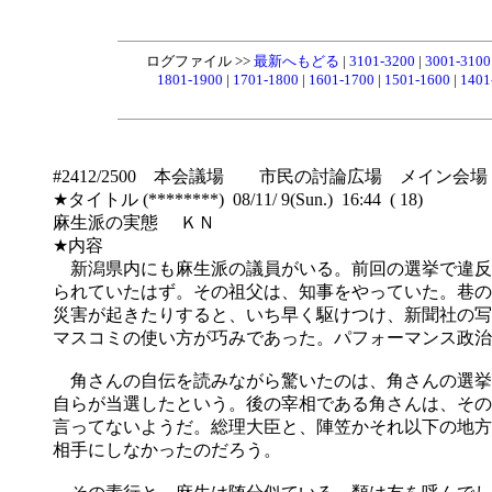
ログファイル >>
最新へもどる
|
3101-3200
|
3001-310
1801-1900
|
1701-1800
|
1601-1700
|
1501-1600
|
1401
#2412/2500 本会議場 市民の討論広場 メイン会場
★タイトル (********) 08/11/ 9(Sun.) 16:44 ( 18)
麻生派の実態 ＫＮ
★内容
新潟県内にも麻生派の議員がいる。前回の選挙で違反
られていたはず。その祖父は、知事をやっていた。巷の
災害が起きたりすると、いち早く駆けつけ、新聞社の写
マスコミの使い方が巧みであった。パフォーマンス政治
角さんの自伝を読みながら驚いたのは、角さんの選挙
自らが当選したという。後の宰相である角さんは、その
言ってないようだ。総理大臣と、陣笠かそれ以下の地方
相手にしなかったのだろう。