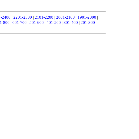
1-2400
|
2201-2300
|
2101-2200
|
2001-2100
|
1901-2000
|
1-800
|
601-700
|
501-600
|
401-500
|
301-400
|
201-300