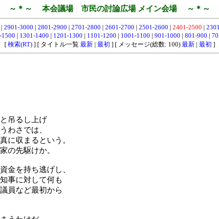
～＊～ 本会議場 市民の討論広場 メイン会場 ～＊～
0
|
2901-3000
|
2801-2900
|
2701-2800
|
2601-2700
|
2501-2600
|
2401-2500
|
230
-1500
|
1301-1400
|
1201-1300
|
1101-1200
|
1001-1100
|
901-1000
|
801-900
|
70
[
検索(RT)
] [ タイトル一覧
最新
|
最初
] [ メッセージ(総数: 100)
最新
|
最初
]
と吊るし上げ
うわさでは、
真に収まるという。
家の先駆けか。
資金を持ち逃げし、
知事に対して何も
議員など最初から