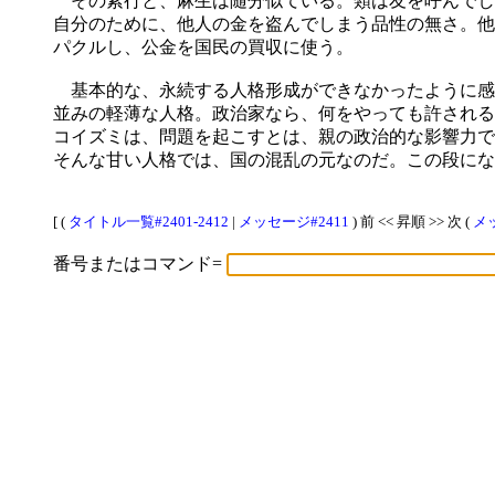
その素行と、麻生は随分似ている。類は友を呼んでし
自分のために、他人の金を盗んでしまう品性の無さ。他
パクルし、公金を国民の買収に使う。
基本的な、永続する人格形成ができなかったように感
並みの軽薄な人格。政治家なら、何をやっても許される
コイズミは、問題を起こすとは、親の政治的な影響力で
そんな甘い人格では、国の混乱の元なのだ。この段にな
[ (
タイトル一覧#2401-2412
|
メッセージ#2411
) 前 << 昇順 >> 次 (
メッ
番号またはコマンド=