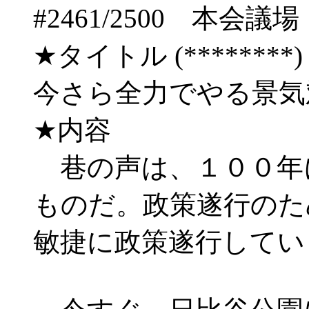
#2461/2500 
★タイトル (********) 09/
今さら全力でやる景気
★内容
巷の声は、１００年
ものだ。政策遂行のた
敏捷に政策遂行してい