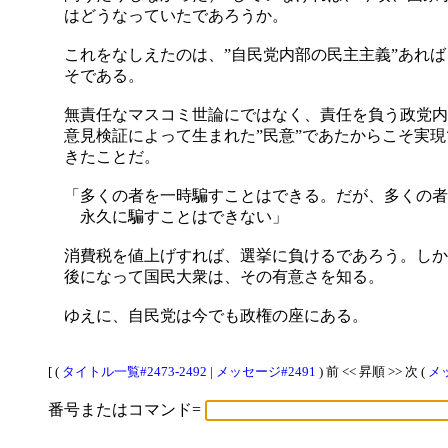
はどうなっていたであろうか。
これをなしえたのは、”自民党内部の民主主義”あれば
そである。
無責任なマスコミ世論にではなく、責任を負う政党内
意見検証によって生まれた”民意”であたからこそ実現
きたことだ。
「多くの者を一時騙すことはできる。だが、多くの者
永久に騙すことはできない」
消費税を値上げすれば、選挙に負けるであろう。しか
後になって国民大衆は、その有意さを知る。
ゆえに、自民党は今でも政権の座にある。
[ (
タイトル一覧#2473-2492
|
メッセージ#2491
) 前 << 昇順 >> 次 (
メッ
番号またはコマンド=