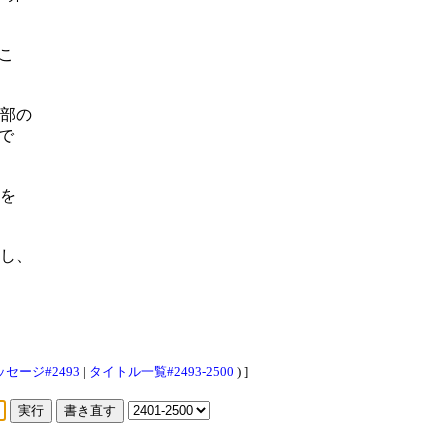
こ
部の
で
を
し、
セージ#2493
|
タイトル一覧#2493-2500
) ]