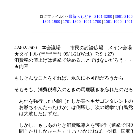
ログファイル >>
最新へもどる
|
3101-3200
|
3001-310
1801-1900
|
1701-1800
|
1601-1700
|
1501-1600
|
1401
#2492/2500 本会議場 市民の討論広場 メイン会場
★タイトル (********) 09/ 1/21(Wed.) 7: 9 ( 27)
消費税の値上げは選挙で決めることではないだろう・
★内容
もしそんなことをすれば、永久に不可能だろうから。
そもそも、消費税導入のときの馬鹿騒ぎを忘れたのだろ
あれを強行した内閣（たしか某ヘキサゴンタレントの
お爺ちゃんだったけか）は倒壊し、次の選挙で自民党
は大敗したはずだ。
しかし、もしあのとき消費税導入を”強行（選挙で国
問うたりしなかった）”していなければ、今頃、国家