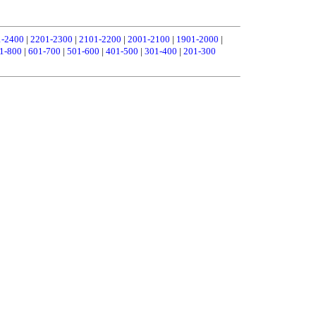
1-2400
|
2201-2300
|
2101-2200
|
2001-2100
|
1901-2000
|
1-800
|
601-700
|
501-600
|
401-500
|
301-400
|
201-300