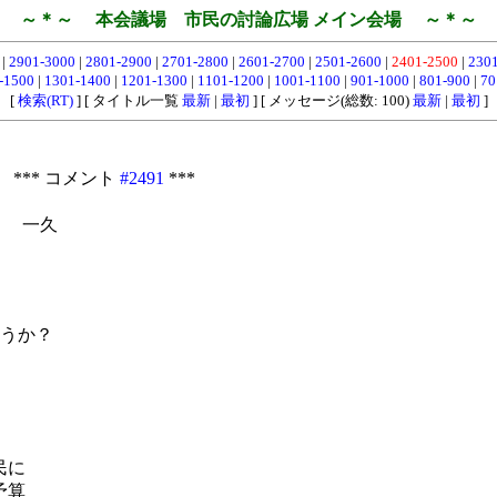
～＊～ 本会議場 市民の討論広場 メイン会場 ～＊～
0
|
2901-3000
|
2801-2900
|
2701-2800
|
2601-2700
|
2501-2600
|
2401-2500
|
230
-1500
|
1301-1400
|
1201-1300
|
1101-1200
|
1001-1100
|
901-1000
|
801-900
|
70
[
検索(RT)
] [ タイトル一覧
最新
|
最初
] [ メッセージ(総数: 100)
最新
|
最初
]
 *** コメント
#2491
***
・ 一久
うか？
民に
予算