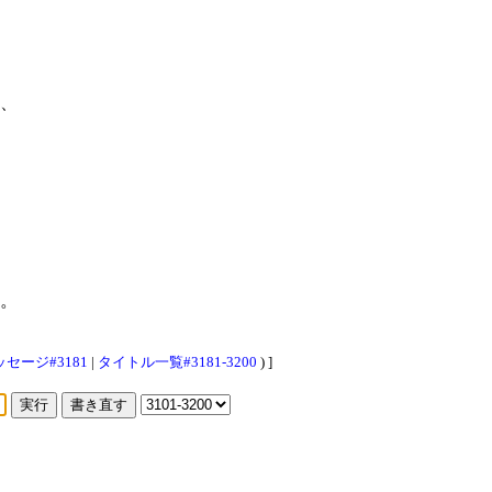
、
。
セージ#3181
|
タイトル一覧#3181-3200
) ]