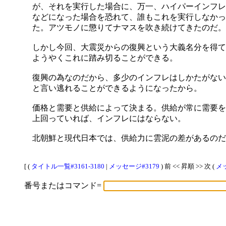
が、それを実行した場合に、万一、ハイパーインフレ
などになった場合を恐れて、誰もこれを実行しなかっ
た。アツモノに懲りてナマスを吹き続けてきたのだ。
しかし今回、大震災からの復興という大義名分を得て
ようやくこれに踏み切ることができる。
復興の為なのだから、多少のインフレはしかたがない
と言い逃れることができるようになったから。
価格と需要と供給によって決まる。供給が常に需要を
上回っていれば、インフレにはならない。
北朝鮮と現代日本では、供給力に雲泥の差があるのだ
[ (
タイトル一覧#3161-3180
|
メッセージ#3179
) 前 << 昇順 >> 次 (
メッ
番号またはコマンド=