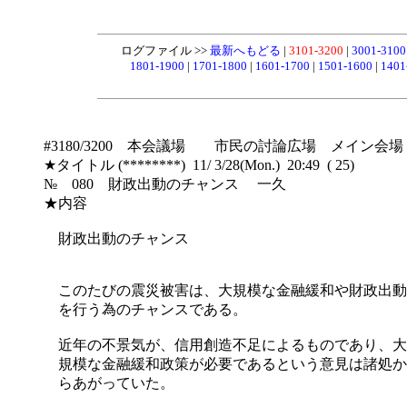
ログファイル >>
最新へもどる
|
3101-3200
|
3001-310
1801-1900
|
1701-1800
|
1601-1700
|
1501-1600
|
1401
#3180/3200 本会議場 市民の討論広場 メイン会場
★タイトル (********) 11/ 3/28(Mon.) 20:49 ( 25)
№ 080 財政出動のチャンス 一久
★内容
財政出動のチャンス
このたびの震災被害は、大規模な金融緩和や財政出動
を行う為のチャンスである。
近年の不景気が、信用創造不足によるものであり、大
規模な金融緩和政策が必要であるという意見は諸処か
らあがっていた。