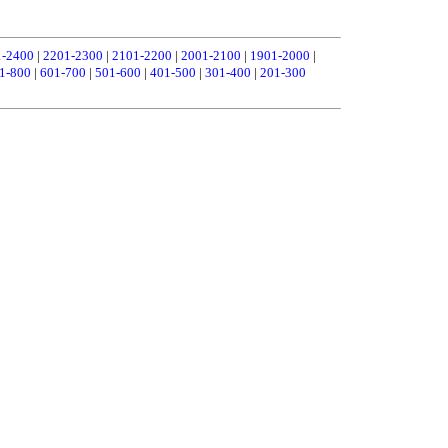
1-2400
|
2201-2300
|
2101-2200
|
2001-2100
|
1901-2000
|
1-800
|
601-700
|
501-600
|
401-500
|
301-400
|
201-300