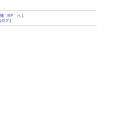
場 HＰ へ
]
去ログ
]