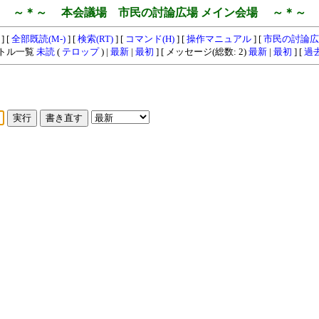
～＊～ 本会議場 市民の討論広場 メイン会場 ～＊～
] [
全部既読(M-)
] [
検索(RT)
] [
コマンド(H)
] [
操作マニュアル
] [
市民の討論広
イトル一覧
未読
(
テロップ
) |
最新
|
最初
] [ メッセージ(総数: 2)
最新
|
最初
] [
過