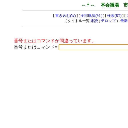
～＊～ 本会議場 市
[
書き込む(W)
] [
全部既読(M-)
] [
検索(RT)
] [
[ タイトル一覧
未読
(
テロップ
) |
最新
番号またはコマンドが間違っています。
番号またはコマンド=