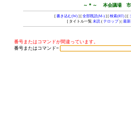
～＊～ 本会議場 市
[
書き込む(W)
] [
全部既読(M-)
] [
検索(RT)
] [
[ タイトル一覧
未読
(
テロップ
) |
最新
番号またはコマンドが間違っています。
番号またはコマンド=