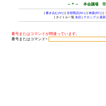
～＊～ 本会議場 市
[
書き込む(W)
] [
全部既読(M-)
] [
検索(RT)
] [
[ タイトル一覧
未読
(
テロップ
) |
最新
番号またはコマンドが間違っています。
番号またはコマンド=