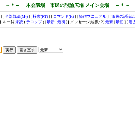
～＊～ 本会議場 市民の討論広場 メイン会場 ～＊～
] [
全部既読(M-)
] [
検索(RT)
] [
コマンド(H)
] [
操作マニュアル
] [
市民の討論広
イトル一覧
未読
(
テロップ
) |
最新
|
最初
] [ メッセージ(総数: 2)
最新
|
最初
] [
過