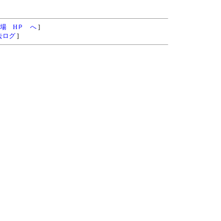
場 HＰ へ
]
去ログ
]