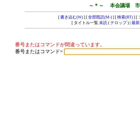
～＊～ 本会議場 市
[
書き込む(W)
] [
全部既読(M-)
] [
検索(RT)
] [
[ タイトル一覧
未読
(
テロップ
) |
最新
番号またはコマンドが間違っています。
番号またはコマンド=