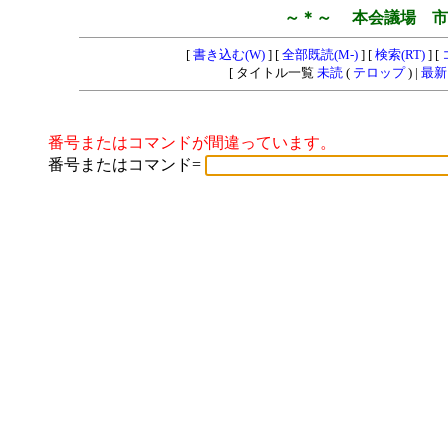
～＊～ 本会議場 市
[
書き込む(W)
] [
全部既読(M-)
] [
検索(RT)
] [
[ タイトル一覧
未読
(
テロップ
) |
最新
番号またはコマンドが間違っています。
番号またはコマンド=