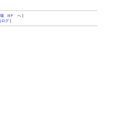
場 HＰ へ
]
去ログ
]