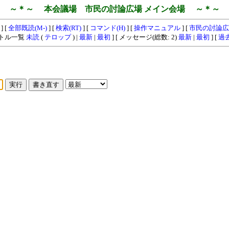
～＊～ 本会議場 市民の討論広場 メイン会場 ～＊～
] [
全部既読(M-)
] [
検索(RT)
] [
コマンド(H)
] [
操作マニュアル
] [
市民の討論広
イトル一覧
未読
(
テロップ
) |
最新
|
最初
] [ メッセージ(総数: 2)
最新
|
最初
] [
過