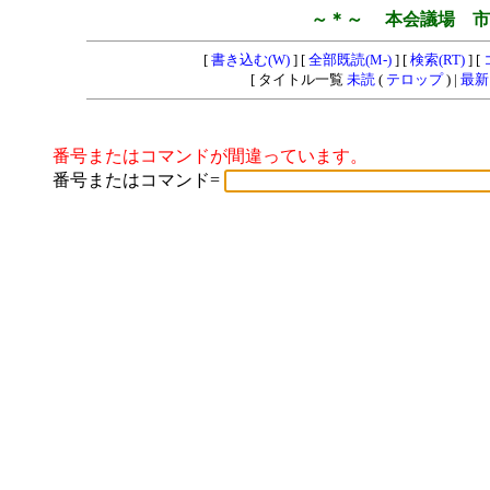
～＊～ 本会議場 市
[
書き込む(W)
] [
全部既読(M-)
] [
検索(RT)
] [
[ タイトル一覧
未読
(
テロップ
) |
最新
番号またはコマンドが間違っています。
番号またはコマンド=