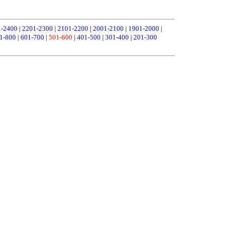
1-2400
|
2201-2300
|
2101-2200
|
2001-2100
|
1901-2000
|
1-800
|
601-700
|
501-600
|
401-500
|
301-400
|
201-300