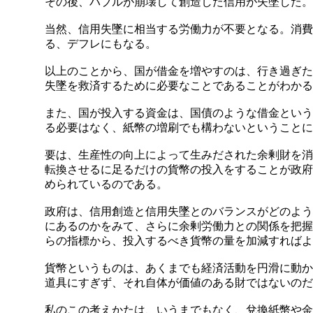
その後、バブルが崩壊して創造した信用が失墜した。
当然、信用失墜に相当する労働力が不要となる。消費
る、デフレにもなる。
以上のことから、国が借金を増やすのは、行き過ぎた
失墜を救済するために必要なことであることがわかる
また、国が投入する資金は、国債のような借金という
る必要はなく、紙幣の増刷でも構わないということに
要は、生産性の向上によって生みだされた余剰財を消
転換させるに足るだけの貨幣の投入をすることが政府
められているのである。
政府は、信用創造と信用失墜とのバランスがどのよう
にあるのかをみて、さらに余剰労働力との関係を把握
らの指標から、投入するべき貨幣の量を加減すればよ
貨幣というものは、あくまでも経済活動を円滑に動か
道具にすぎず、それ自体が価値のある財ではないのだ
私のこの考えかたは、いうまでもなく、兌換紙幣や金