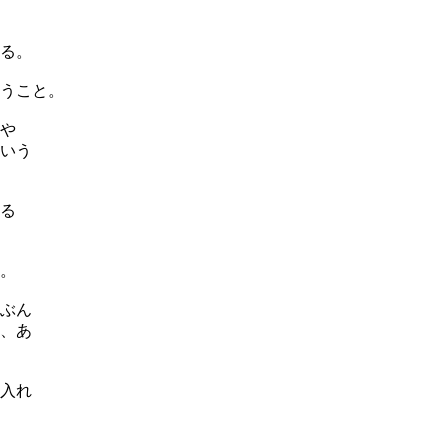
る。
うこと。
や
いう
る
。
ぶん
、あ
入れ