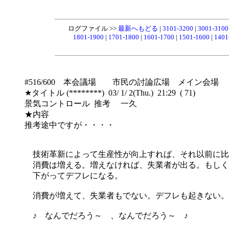
ログファイル >>
最新へもどる
|
3101-3200
|
3001-310
1801-1900
|
1701-1800
|
1601-1700
|
1501-1600
|
1401
#516/600 本会議場 市民の討論広場 メイン会場
★タイトル (********) 03/ 1/ 2(Thu.) 21:29 ( 71)
景気コントロール 推考 一久
★内容
推考途中ですが・・・・
技術革新によって生産性が向上すれば、それ以前に比
消費は増える。増えなければ、失業者が出る。もしく
下がってデフレになる。
消費が増えて、失業者もでない。デフレも起きない。
♪ なんでだろう～ 、なんでだろう～ ♪