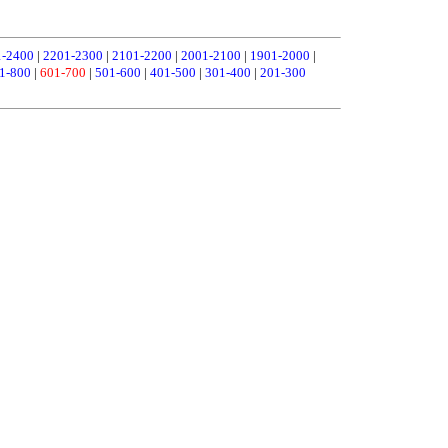
1-2400
|
2201-2300
|
2101-2200
|
2001-2100
|
1901-2000
|
1-800
|
601-700
|
501-600
|
401-500
|
301-400
|
201-300