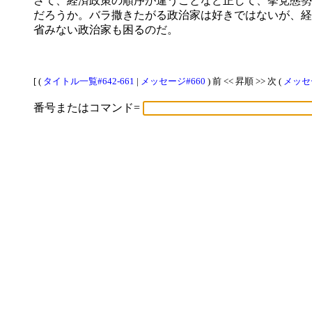
さて、経済政策の順序が違うことなど正して、挙党態勢
だろうか。バラ撒きたがる政治家は好きではないが、経
省みない政治家も困るのだ。
[ (
タイトル一覧#642-661
|
メッセージ#660
) 前 << 昇順 >> 次 (
メッセ
番号またはコマンド=