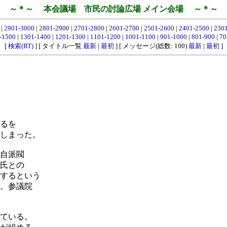
～＊～ 本会議場 市民の討論広場 メイン会場 ～＊～
0
|
2901-3000
|
2801-2900
|
2701-2800
|
2601-2700
|
2501-2600
|
2401-2500
|
230
-1500
|
1301-1400
|
1201-1300
|
1101-1200
|
1001-1100
|
901-1000
|
801-900
|
70
[
検索(RT)
] [ タイトル一覧
最新
|
最初
] [ メッセージ(総数: 100)
最新
|
最初
]
るを
しまった。
自派閥
氏との
するという
。参議院
ている。