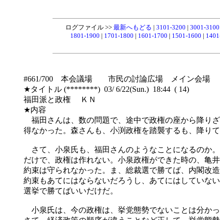
ログファイル >>
最新へもどる
|
3101-3200
|
3001-310
1801-1900
|
1701-1800
|
1601-1700
|
1501-1600
|
1401
#661/700 本会議場 市民の討論広場 メイン会場
★タイトル (********) 03/ 6/22(Sun.) 18:44 ( 14)
福田派と政権 ＫＮ
★内容
福田さんは、数の問題で、途中で政権の座から降りざ
得なかった。森さんも、小渕政権を踏襲するも、降りて
さて、小泉氏も、福田さんのようなことになるのか。
だけで、政権は作れない。小泉政権ができた時の、亀井
約束は守られなかった。ま、総裁選で勝てば、内閣改造
約束もあてにはならないだろうし、あてにはしていない
選挙で勝てばいいだけだ。
小泉氏は、今の政権は、挙党態勢でないことは分かっ