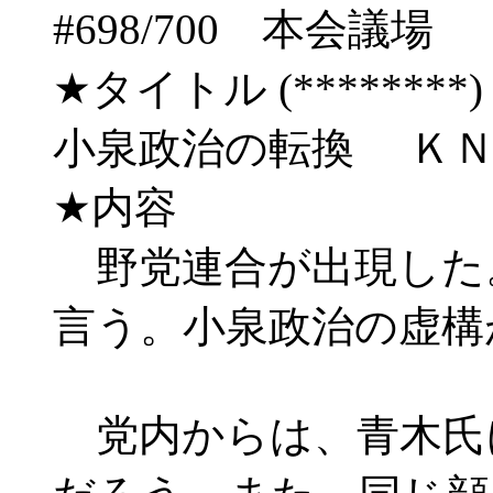
#698/700 本会
★タイトル (********) 03/
小泉政治の転換 Ｋ
★内容
野党連合が出現した
言う。小泉政治の虚構
党内からは、青木氏