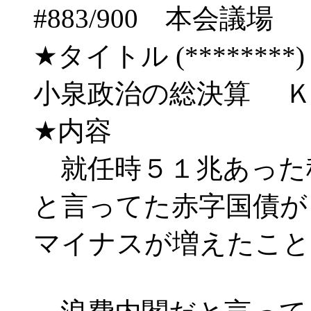
#883/900 本会
★タイトル (********) 03
小泉政治の総決算 
★内容
就任時５１兆あった
と言ってた赤字国債が
マイナスが増えたこと