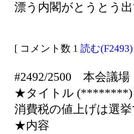
漂う内閣がとうとう出
[ コメント数 1
読む(F2493)
#2492/2500 本
★タイトル (********) 09
消費税の値上げは選挙
★内容