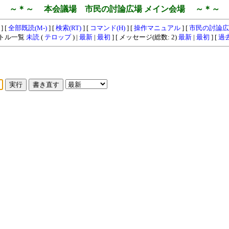
～＊～ 本会議場 市民の討論広場 メイン会場 ～＊～
] [
全部既読(M-)
] [
検索(RT)
] [
コマンド(H)
] [
操作マニュアル
] [
市民の討論広
イトル一覧
未読
(
テロップ
) |
最新
|
最初
] [ メッセージ(総数: 2)
最新
|
最初
] [
過