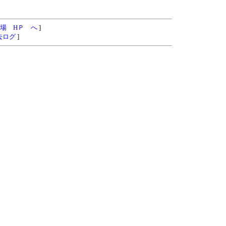
場 HＰ へ
]
去ログ
]