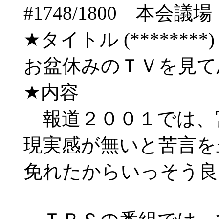
#1748/1800 
★タイトル (********) 06/
お盆休みのＴＶを見
★内容
報道２００１では、
現実感が無いと苦言を
免れたからいっそう良