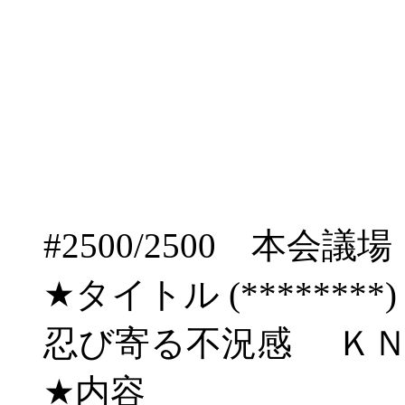
#2500/2500 
★タイトル (********) 09/
忍び寄る不況感 Ｋ
★内容