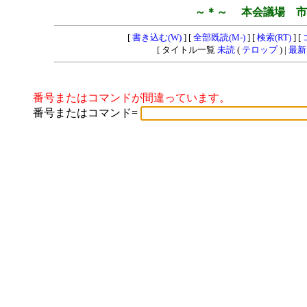
～＊～ 本会議場 市
[
書き込む(W)
] [
全部既読(M-)
] [
検索(RT)
] [
[ タイトル一覧
未読
(
テロップ
) |
最新
番号またはコマンドが間違っています。
番号またはコマンド=