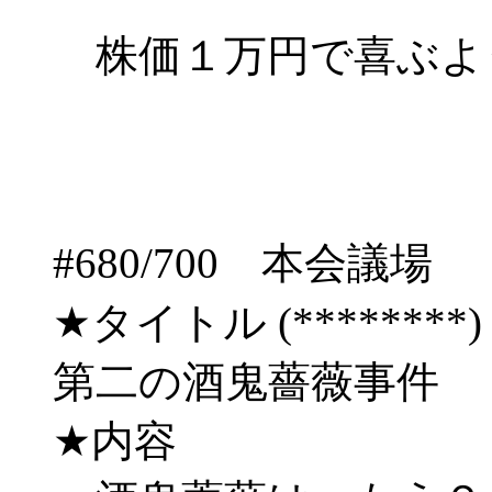
株価１万円で喜ぶよ
#680/700 本会
★タイトル (********) 03/
第二の酒鬼薔薇事件 
★内容