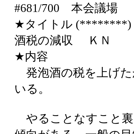
#681/700 本会
★タイトル (********) 03/
酒税の減収 ＫＮ
★内容
発泡酒の税を上げた
いる。
やることなすこと裏