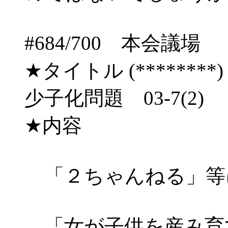
#684/700 本会
★タイトル (********) 03/
少子化問題 03-7(2) 
★内容
「２ちゃんねる」等
「女が子供を産み育