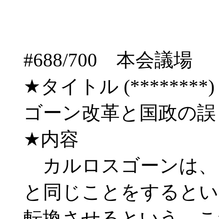
#688/700 本会
★タイトル (********) 03/
ゴーン改革と国政の
★内容
カルロスゴーンは、
と同じことをするとい
転換させるという。こ