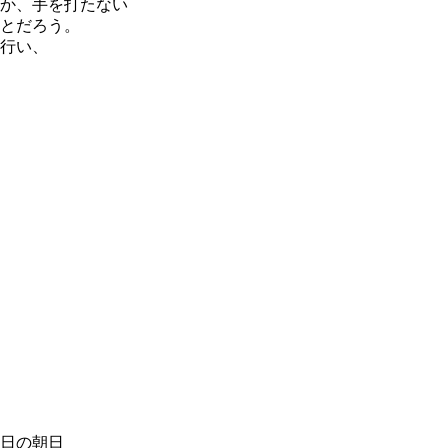
か、手を打たない
とだろう。
行い、
日の朝日