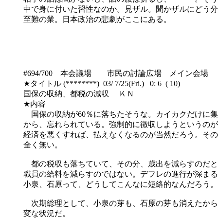
中で身に付いた習性なのか。見ザル。聞かザルにどう分
至難の業。日本政治の悲劇がここにある。
#694/700 本会議場 市民の討論広場 メイン会場
★タイトル (********) 03/ 7/25(Fri.) 0: 6 ( 10)
国保の収納、都税の減収 ＫＮ
★内容
国保の収納が60％に落ちたそうな。カイカクだけに集
から、忘れられている。強制的に徴収しようというのが
経済を悪くすれば、払えなくなるのが当然だろう。その
全く無い。
都の税収も落ちていて、その分、歳出を減らすのだと
職員の給料を減らすのではない。デフレの進行が深まる
小泉、石原って、どうしてこんなに短絡的なんだろう。
次期総理として、小泉の芽も、石原の芽も消えたから
変な状況だ。