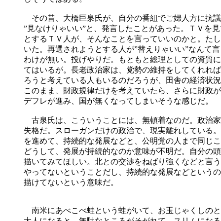
その昔、大橋巨泉氏が、自分の番組でご婦人方に抗議
”見なけりゃいい”と、発言したことがあった。ＴＶを
とするＴＶ人が、そんなことを言っていいのかと。たし
いた。再選されようとする人が”替えりゃいい”なんて
わけが無い。投げやりだ。もともと総理としての資質に
てはいるが。長老政治家は、党勢の維持をしてくれれば
ろうと考えている人もいるのだろうが、田舎の経済状況
このまま、財政規律だけを考えていたら、さらに財政が
デフレが進み、国が無くなってしまいそうな感じだ。
古泉氏は、こういうことには、無頓着なのだ。政治家
失格だ。スローガンだけの政治で、現実離れしている。
を進めて、持続的な発展などと、公明党の人まで同じこ
どうして、発展が持続的なのか意味が不明だ。自分の頭
描いてみてほしい。北との交渉をねばり強くなどと言う
やってないということだし、持続的な発展などというの
描けてないという意味だ。
南米にあべこべ蛙という蛙がいて、お玉じゃくしのと
大人になると、無駄なところがそがれて、スリムになる