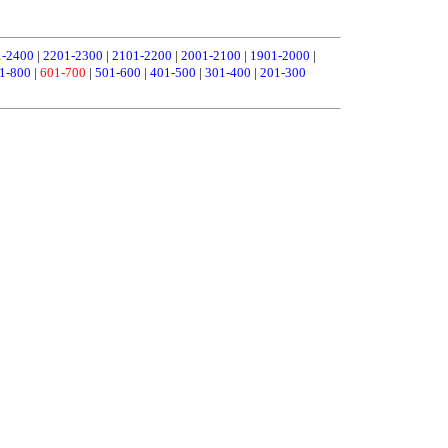
1-2400
|
2201-2300
|
2101-2200
|
2001-2100
|
1901-2000
|
1-800
|
601-700
|
501-600
|
401-500
|
301-400
|
201-300