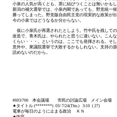
小泉の人気が高くとも、票に結びつくことは無いかもし
新潟の補欠選挙では、小泉内閣であっても、野党統一候
勝ってしまった。野党版自由民主党の現実的な政策が出
今の小泉ではどうなるか分からない。
仮に小泉氏が再選されたとしよう。竹中氏を残しての
改造で、青木氏は、やられたと思うに違いない。こんな
くらい・・・。というのは、ここでも発揮される。そし
意外や、衆議院選挙で大敗するかもしれない。支持の源
読めないのだから。
#693/700 本会議場 市民の討論広場 メイン会場
★タイトル (********) 03/ 7/24(Thu.) 3:10 ( 27)
電車が毎日のように止まる政治 ＫＮ
★内容