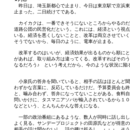
昨日は、埼玉新都心で止まり、今日は東京駅で京浜東
止まった。二日続けてである。
カイカクは、一番できそうにないところからやるのだ
道路公団の民営化だという。これには、経済という視点
いる。経済を悪くしないことと、改革は両立させていく
そうでないから、毎日のように、電車が止まる。
改革するのはいいが、経済効果が出るものから順にと
があれば、取り組み方は違ってくる。改革すればそのう
なるだろう♪ という考えだから、今のような状況に陥
小泉氏の答弁を聞いていると、相手の話はほとんど聞
わずかな言葉に、反応しているだけだ。予算委員会も終
と、噛み合わず、答弁になってないことがある。食料自
問いかけに、タスマニアソバが輸入されているから１０
などという、とんちんかんな答えになる。
一部の政治番組にあるような、数人が同時に話し出し
よく見る。サンデープロジェクトの田原氏などが得意の
相手の話は聞かないし、話の腰は折るし、・・・。そう