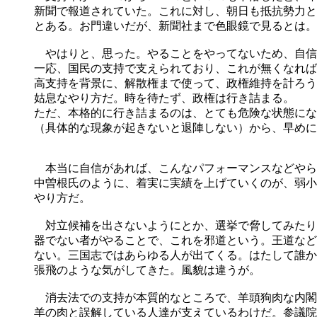
新聞で報道されていた。これに対し、朝日も抵抗勢力と
とある。お門違いだが、新聞社まで色眼鏡で見るとは。
やはりと、思った。やることをやってないため、自信
一応、国民の支持で支えられており、これが無くなれば
高支持を背景に、解散権まで使って、政権維持を計ろう
姑息なやり方だ。時を待たず、政権は行き詰まる。
ただ、本格的に行き詰まるのは、とても危険な状態にな
（具体的な現象が起きないと退陣しない）から、早めに
本当に自信があれば、こんなパフォーマンスなどやら
中曽根氏のように、着実に実績を上げていくのが、弱小
やり方だ。
対立候補を出さないようにとか、選挙で脅してみたり
器でない者がやることで、これを邪道という。王道など
ない。三国志ではあらゆる人が出てくる。はたして誰か
張飛のような気がしてきた。風貌は違うが。
消去法での支持が本質的なところで、羊頭狗肉な内閣
羊の肉と誤解している人達が支えているわけだ。参議院