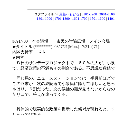
ログファイル >>
最新へもどる
|
3101-3200
|
3001-310
1801-1900
|
1701-1800
|
1601-1700
|
1501-1600
|
1401
#691/700 本会議場 市民の討論広場 メイン会場
★タイトル (********) 03/ 7/21(Mon.) 7:21 ( 71)
内閣支持率 ＫＮ
★内容
昨日のサンデープロジェクトで、６０％の人が、小泉
で、経済政策の不満もその割合である。不思議な数値で
同じ局の、ニュースステーションでは、半月前ほどで
この９末か、次の衆院選で小泉氏に降りてほしいと思っ
やはり、６割だった。次の候補の顔が見えないからなの
切り口で、答えが違ってくる。
具体的で現実的な政策を提示した候補が現れると、す
しそうではある。