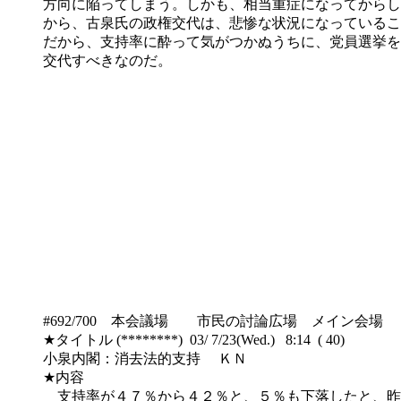
方向に陥ってしまう。しかも、相当重症になってからし
から、古泉氏の政権交代は、悲惨な状況になっているこ
だから、支持率に酔って気がつかぬうちに、党員選挙を
交代すべきなのだ。
#692/700 本会議場 市民の討論広場 メイン会場
★タイトル (********) 03/ 7/23(Wed.) 8:14 ( 40)
小泉内閣：消去法的支持 ＫＮ
★内容
支持率が４７％から４２％と、５％も下落したと、昨