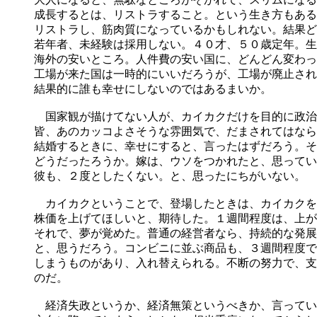
成長するとは、リストラすること。という生き方もある
リストラし、筋肉質になっているかもしれない。結果ど
若年者、未経験は採用しない。４０才、５０歳定年。生
海外の安いところ。人件費の安い国に、どんどん変わっ
工場が来た国は一時的にいいだろうが、工場が廃止され
結果的に誰も幸せにしないのではあるまいか。
国家観が描けてない人が、カイカクだけを目的に政治
皆、あのカッコよさそうな雰囲気で、だまされてはなら
結婚するときに、幸せにすると、言ったはずだろう。そ
どうだったろうか。嫁は、ウソをつかれたと、思ってい
彼も、２度としたくない。と、思ったにちがいない。
カイカクということで、登場したときは、カイカクを
株価を上げてほしいと、期待した。１週間程度は、上が
それで、夢が覚めた。普通の経営者なら、持続的な発展
と、思うだろう。コンビニに並ぶ商品も、３週間程度で
しまうものがあり、入れ替えられる。不断の努力で、支
のだ。
経済失政というか、経済無策というべきか、言ってい