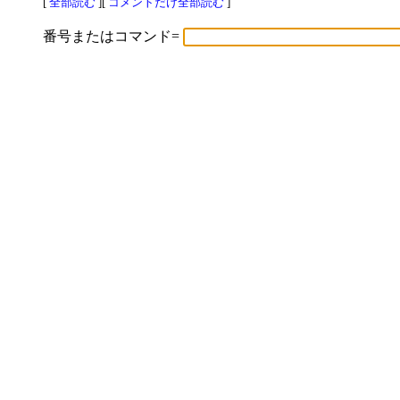
[
全部読む
][
コメントだけ全部読む
]
番号またはコマンド=