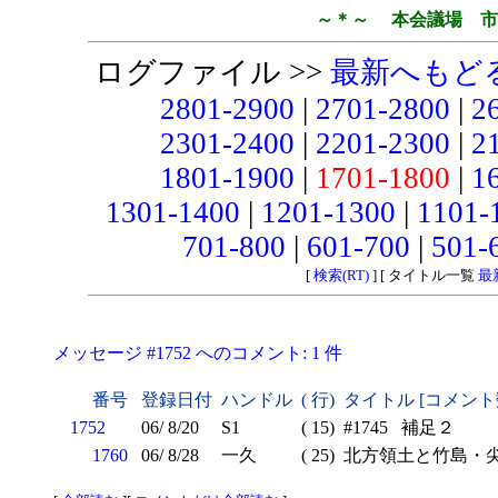
～＊～ 本会議場 市
ログファイル >>
最新へもど
2801-2900
|
2701-2800
|
2
2301-2400
|
2201-2300
|
2
1801-1900
|
1701-1800
|
1
1301-1400
|
1201-1300
|
1101-
701-800
|
601-700
|
501-
[
検索(RT)
] [ タイトル一覧
最
メッセージ #1752 へのコメント: 1 件
番号
登録日付
ハンドル
( 行)
タイトル [コメント
1752
06/ 8/20
S1
( 15)
#1745 補足２
1760
06/ 8/28
一久
( 25)
北方領土と竹島・尖