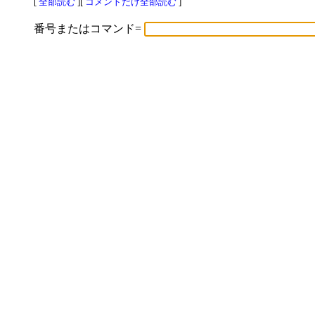
[
全部読む
][
コメントだけ全部読む
]
番号またはコマンド=