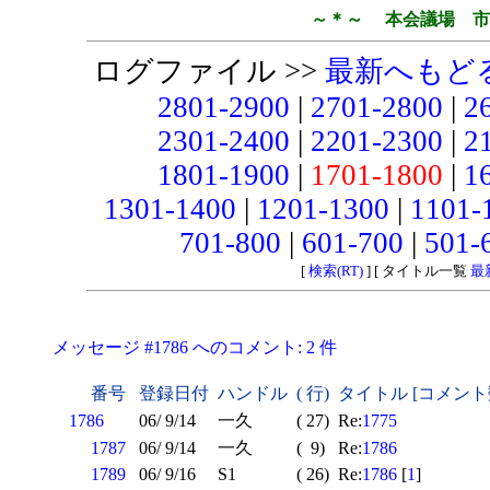
～＊～ 本会議場 市
ログファイル >>
最新へもど
2801-2900
|
2701-2800
|
2
2301-2400
|
2201-2300
|
2
1801-1900
|
1701-1800
|
1
1301-1400
|
1201-1300
|
1101-
701-800
|
601-700
|
501-
[
検索(RT)
] [ タイトル一覧
最
メッセージ #1786 へのコメント: 2 件
番号
登録日付
ハンドル
( 行)
タイトル [コメント
1786
06/ 9/14
一久
( 27)
Re:
1775
1787
06/ 9/14
一久
( 9)
Re:
1786
1789
06/ 9/16
S1
( 26)
Re:
1786
[
1
]