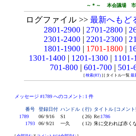
～＊～ 本会議場 市
ログファイル >>
最新へもど
2801-2900
|
2701-2800
|
2
2301-2400
|
2201-2300
|
2
1801-1900
|
1701-1800
|
1
1301-1400
|
1201-1300
|
1101-
701-800
|
601-700
|
501-
[
検索(RT)
] [ タイトル一覧
最
メッセージ #1789 へのコメント: 1 件
番号
登録日付
ハンドル
( 行)
タイトル [コメント
1789
06/ 9/16
S1
( 26)
Re:
1786
1793
06/ 9/21
一久
( 12)
朱に交われば赤くな
[
全部読む
][
コメントだけ全部読む
]