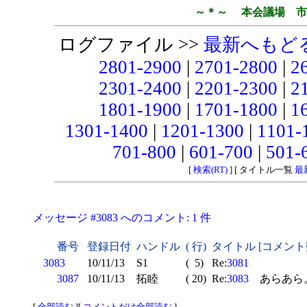
～＊～ 本会議場 市
ログファイル >>
最新へもど
2801-2900
|
2701-2800
|
2
2301-2400
|
2201-2300
|
2
1801-1900
|
1701-1800
|
1
1301-1400
|
1201-1300
|
1101-
701-800
|
601-700
|
501-
[
検索(RT)
] [ タイトル一覧
最
メッセージ #3083 へのコメント: 1 件
番号
登録日付
ハンドル
( 行)
タイトル [コメント
3083
10/11/13
S1
( 5)
Re:
3081
3087
10/11/13
拓睦
( 20)
Re:
3083
あらあら
[
全部読む
][
コメントだけ全部読む
]