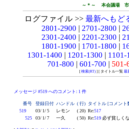
～＊～ 本会議場 市
ログファイル >>
最新へもど
2801-2900
|
2701-2800
|
2
2301-2400
|
2201-2300
|
2
1801-1900
|
1701-1800
|
1
1301-1400
|
1201-1300
|
1101-
701-800
|
601-700
|
501-
[
検索(RT)
] [ タイトル一覧
最
メッセージ #519 へのコメント: 1 件
番号
登録日付
ハンドル
( 行)
タイトル [コメント
519
03/ 1/ 5
レモン
( 20)
Re:
517
525
03/ 1/ 7
一久
( 50)
Re:
519
必ず貧しくな