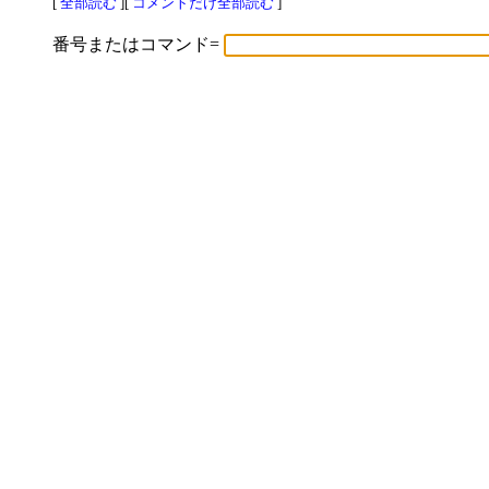
[
全部読む
][
コメントだけ全部読む
]
番号またはコマンド=