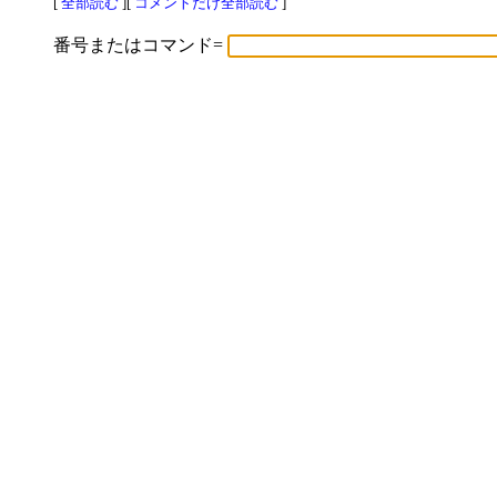
[
全部読む
][
コメントだけ全部読む
]
番号またはコマンド=