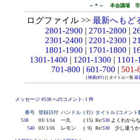
～＊～ 本会議場 市
ログファイル >>
最新へもど
2801-2900
|
2701-2800
|
2
2301-2400
|
2201-2300
|
2
1801-1900
|
1701-1800
|
1
1301-1400
|
1201-1300
|
1101-
701-800
|
601-700
|
501-
[
検索(RT)
] [ タイトル一覧
最
メッセージ #538 へのコメント: 1 件
番号
登録日付
ハンドル
( 行)
タイトル [コメント
538
03/ 1/14
一久
( 15)
Re:
530
よくわから
540
03/ 1/16
レモン
( 9)
Re:
538
少し違うか