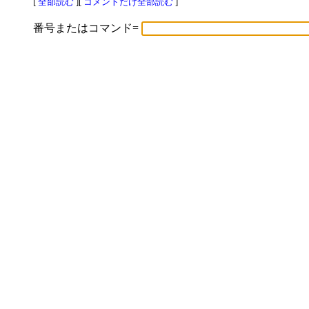
[
全部読む
][
コメントだけ全部読む
]
番号またはコマンド=