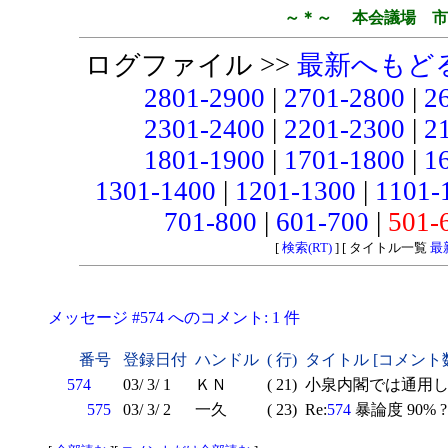
～＊～ 本会議場 市
ログファイル >>
最新へもど
2801-2900
|
2701-2800
|
2
2301-2400
|
2201-2300
|
2
1801-1900
|
1701-1800
|
1
1301-1400
|
1201-1300
|
1101-
701-800
|
601-700
|
501-
[
検索(RT)
] [ タイトル一覧
最
メッセージ #574 へのコメント: 1 件
番号
登録日付
ハンドル
( 行)
タイトル [コメント
574
03/ 3/ 1
ＫＮ
( 21)
小泉内閣では通用し
575
03/ 3/ 2
一久
( 23)
Re:
574
暴論度 90% ?