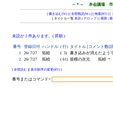
～＊～ 本会議場 市
[
書き込む(W)
] [
全部既読(M-)
] [
検索(RT)
] [
[ タイトル一覧
未読
(
テロップ
) |
最新
|
最
未読が 2 件あります。( 昇順 )
番号
登録日付
ハンドル
( 行)
タイトル [コメント数(
1
26/ 7/27
拓睦
( 3)
書き込みが消えたよう
2
26/ 7/27
拓睦
( 61)
規模の次元 拓睦
＊
[
全部読む
][
表示順序の変更(RV)
]
番号またはコマンド=