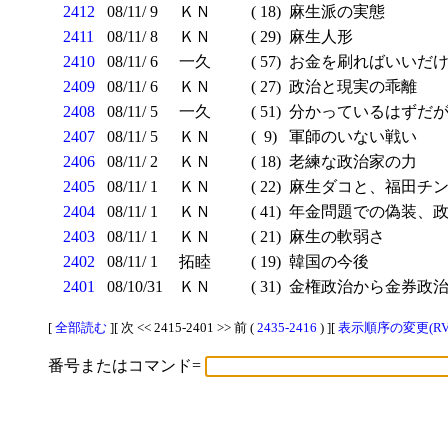
2412
08/11/ 9
ＫＮ
( 18)
麻生派の実態
2411
08/11/ 8
ＫＮ
( 29)
麻生人形
2410
08/11/ 6
一久
( 57)
お金を刷ればいいだけ
2409
08/11/ 6
ＫＮ
( 27)
政治と現実の乖離
2408
08/11/ 5
一久
( 51)
分かっているはずだが
2407
08/11/ 5
ＫＮ
( 9)
軍師のいない戦い
2406
08/11/ 2
ＫＮ
( 18)
老練な政治家の力
2405
08/11/ 1
ＫＮ
( 22)
麻生ダコと、福田チン
2404
08/11/ 1
ＫＮ
( 41)
年金問題での偽装、政
2403
08/11/ 1
ＫＮ
( 21)
麻生の軟弱さ
2402
08/11/ 1
拓睦
( 19)
韓国の今後
2401
08/10/31
ＫＮ
( 31)
金権政治から金券政
[
全部読む
][ 次 << 2415-2401 >> 前 (
2435-2416
) ][
表示順序の変更(RV
番号またはコマンド=