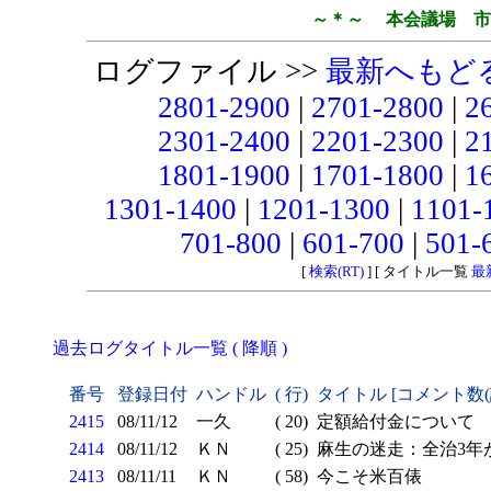
～＊～ 本会議場 市
ログファイル >>
最新へもど
2801-2900
|
2701-2800
|
2
2301-2400
|
2201-2300
|
2
1801-1900
|
1701-1800
|
1
1301-1400
|
1201-1300
|
1101-
701-800
|
601-700
|
501-
[
検索(RT)
] [ タイトル一覧
最
過去ログタイトル一覧 ( 降順 )
番号
登録日付
ハンドル
( 行)
タイトル [コメント数
2415
08/11/12
一久
( 20)
定額給付金について
2414
08/11/12
ＫＮ
( 25)
麻生の迷走：全治3年
2413
08/11/11
ＫＮ
( 58)
今こそ米百俵