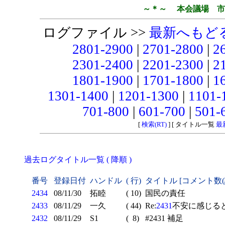
～＊～ 本会議場 市
ログファイル >>
最新へもど
2801-2900
|
2701-2800
|
2
2301-2400
|
2201-2300
|
2
1801-1900
|
1701-1800
|
1
1301-1400
|
1201-1300
|
1101-
701-800
|
601-700
|
501-
[
検索(RT)
] [ タイトル一覧
最
過去ログタイトル一覧 ( 降順 )
番号
登録日付
ハンドル
( 行)
タイトル [コメント数
2434
08/11/30
拓睦
( 10)
国民の責任
2433
08/11/29
一久
( 44)
Re:
2431
不安に感じる
2432
08/11/29
S1
( 8)
#2431 補足