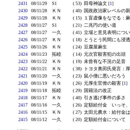
2431
08/11/29
S1
( 53)
田母神論文 [
1
]
2430
08/11/28
ＫＮ
( 40)
国政政治家レベルの新
2429
08/11/28
ＫＮ
( 15)
１盲虚像をなでる：麻
2428
08/11/27
S1
( 21)
二兆円の使い道
2427
08/11/27
一久
( 41)
立場と意見表明に
2426
08/11/27
ＫＮ
( 18)
とうとう民間にも浸透
2425
08/11/26
ＫＮ
( 24)
豆腐屋麻生
2424
08/11/23
拓睦
( 14)
元次官殺害犯の出頭
2423
08/11/22
ＫＮ
( 19)
未曾有な不況の足音
2422
08/11/21
ＫＮ
( 38)
トヨタ奥田氏発言：厚
2421
08/11/20
一久
( 23)
鼠小僧に悪いだろう
2420
08/11/19
ＫＮ
( 26)
元厚生官僚の殺害 [
1
]
2419
08/11/18
拓睦
( 29)
国籍法の改正
2418
08/11/17
ＫＮ
( 40)
引き逃げ事件の多さ
2417
08/11/16
一久
( 26)
定額給付金 いっそ、
2416
08/11/15
ＫＮ
( 27)
太田元農水：給付金は
2415
08/11/12
一久
( 20)
定額給付金について