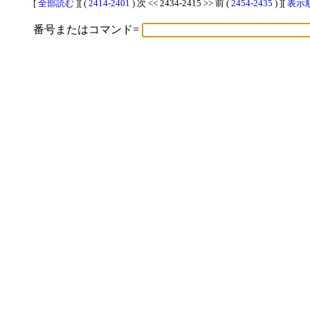
[
全部読む
][ (
2414-2401
) 次 << 2434-2415 >> 前 (
2454-2435
) ][
表示順
番号またはコマンド=