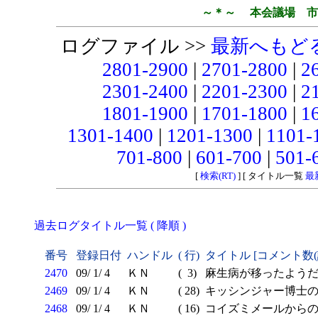
～＊～ 本会議場 市
ログファイル >>
最新へもど
2801-2900
|
2701-2800
|
2
2301-2400
|
2201-2300
|
2
1801-1900
|
1701-1800
|
1
1301-1400
|
1201-1300
|
1101-
701-800
|
601-700
|
501-
[
検索(RT)
] [ タイトル一覧
最
過去ログタイトル一覧 ( 降順 )
番号
登録日付
ハンドル
( 行)
タイトル [コメント数
2470
09/ 1/ 4
ＫＮ
( 3)
麻生病が移ったよう
2469
09/ 1/ 4
ＫＮ
( 28)
キッシンジャー博士の
2468
09/ 1/ 4
ＫＮ
( 16)
コイズミメールから