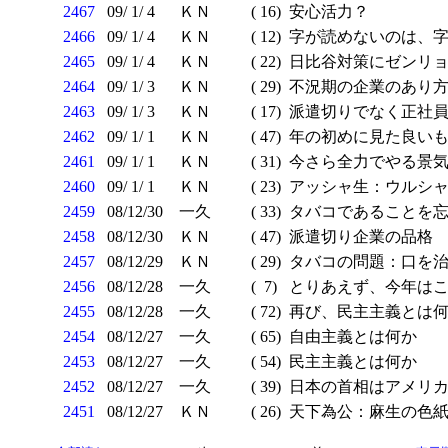
2467
09/ 1/ 4
ＫＮ
( 16)
安心活力？
2466
09/ 1/ 4
ＫＮ
( 12)
字が読めないのは、字
2465
09/ 1/ 4
ＫＮ
( 22)
日比谷対策にゼンリ
2464
09/ 1/ 3
ＫＮ
( 29)
不況期の企業のあり
2463
09/ 1/ 3
ＫＮ
( 17)
派遣切りでなく正社
2462
09/ 1/ 1
ＫＮ
( 47)
年の初めに見た良いも
2461
09/ 1/ 1
ＫＮ
( 31)
今さら全力でやる景気
2460
09/ 1/ 1
ＫＮ
( 23)
アッシャ生：ウルシ
2459
08/12/30
一久
( 33)
タバコであることを
2458
08/12/30
ＫＮ
( 47)
派遣切り企業の品格
2457
08/12/29
ＫＮ
( 29)
タバコの問題：口を治め
2456
08/12/28
一久
( 7)
とりあえず、今年は
2455
08/12/28
一久
( 72)
再び、民主主義とは何か
2454
08/12/27
一久
( 65)
自由主義とは何か
2453
08/12/27
一久
( 54)
民主主義とは何か
2452
08/12/27
一久
( 39)
日本の首相はアメリカ
2451
08/12/27
ＫＮ
( 26)
天下為公：麻生の色