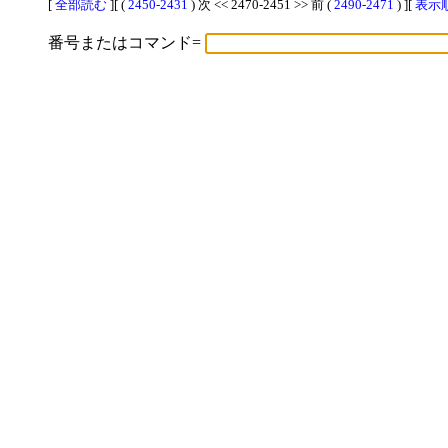
[
全部読む
][ (
2450-2431
) 次 << 2470-2451 >> 前 (
2490-2471
) ][
表示順
番号またはコマンド=