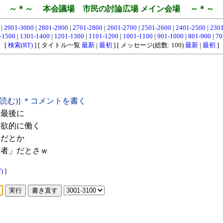
～＊～ 本会議場 市民の討論広場 メイン会場 ～＊～
0
|
2901-3000
|
2801-2900
|
2701-2800
|
2601-2700
|
2501-2600
|
2401-2500
|
230
-1500
|
1301-1400
|
1201-1300
|
1101-1200
|
1001-1100
|
901-1000
|
801-900
|
70
[
検索(RT)
] [ タイトル一覧
最新
|
最初
] [ メッセージ(総数: 100)
最新
|
最初
]
(読む)] ＊コメントを書く
の最後に
欲的に働く
んだとか
者」だとさｗ
)
]