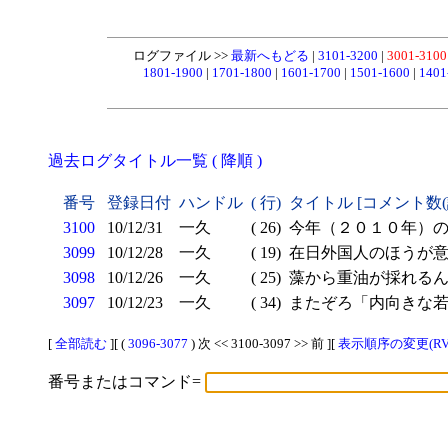
ログファイル >>
最新へもどる
|
3101-3200
|
3001-310
1801-1900
|
1701-1800
|
1601-1700
|
1501-1600
|
1401
過去ログタイトル一覧 ( 降順 )
番号
登録日付
ハンドル
( 行)
タイトル [コメント数
3100
10/12/31
一久
( 26)
今年（２０１０年）
3099
10/12/28
一久
( 19)
在日外国人のほうが意
3098
10/12/26
一久
( 25)
藻から重油が採れる
3097
10/12/23
一久
( 34)
またぞろ「内向きな若
[
全部読む
][ (
3096-3077
) 次 << 3100-3097 >> 前 ][
表示順序の変更(RV
番号またはコマンド=