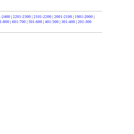
1-2400
|
2201-2300
|
2101-2200
|
2001-2100
|
1901-2000
|
1-800
|
601-700
|
501-600
|
401-500
|
301-400
|
201-300