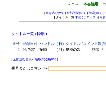
～＊～ 本会議場 市
[
書き込む(W)
] [
全部既読(M-)
] [
検索(RT)
] [
[ タイトル一覧
未読
(
テロップ
) |
最新
タイトル一覧 ( 降順 )
番号
登録日付
ハンドル
( 行)
タイトル [コメント数(
2
26/ 7/27
拓睦
( 61)
規模の次元 拓睦
＊
[
全部読む
][
表示順序の変更(RV)
]
番号またはコマンド=