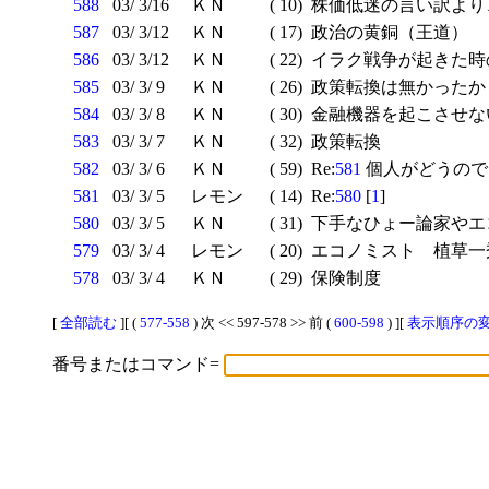
588
03/ 3/16
ＫＮ
( 10)
株価低迷の言い訳より
587
03/ 3/12
ＫＮ
( 17)
政治の黄銅（王道）
586
03/ 3/12
ＫＮ
( 22)
イラク戦争が起きた時
585
03/ 3/ 9
ＫＮ
( 26)
政策転換は無かったか
584
03/ 3/ 8
ＫＮ
( 30)
金融機器を起こさせな
583
03/ 3/ 7
ＫＮ
( 32)
政策転換
582
03/ 3/ 6
ＫＮ
( 59)
Re:
581
個人がどうので
581
03/ 3/ 5
レモン
( 14)
Re:
580
[
1
]
580
03/ 3/ 5
ＫＮ
( 31)
下手なひょー論家やエ
579
03/ 3/ 4
レモン
( 20)
エコノミスト 植草一
578
03/ 3/ 4
ＫＮ
( 29)
保険制度
[
全部読む
][ (
577-558
) 次 << 597-578 >> 前 (
600-598
) ][
表示順序の変更
番号またはコマンド=