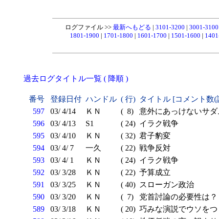
ログファイル >>
最新へもどる
|
3101-3200
|
3001-310
1801-1900
|
1701-1800
|
1601-1700
|
1501-1600
|
1401
過去ログタイトル一覧 ( 降順 )
番号
登録日付
ハンドル
( 行)
タイトル [コメント数(
597
03/ 4/14
ＫＮ
( 8)
意外にあっけないサダ
596
03/ 4/13
S1
( 24)
イラク戦争
595
03/ 4/10
ＫＮ
( 32)
君子豹変
594
03/ 4/ 7
一久
( 22)
戦争反対
593
03/ 4/ 1
ＫＮ
( 24)
イラク戦争
592
03/ 3/28
ＫＮ
( 22)
予算成立
591
03/ 3/25
ＫＮ
( 40)
スローガン政治
590
03/ 3/20
ＫＮ
( 7)
党首討論の必要性は？
589
03/ 3/18
ＫＮ
( 20)
巧みな演説でウソをつ