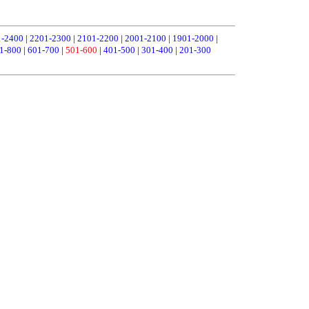
1-2400
|
2201-2300
|
2101-2200
|
2001-2100
|
1901-2000
|
1-800
|
601-700
|
501-600
|
401-500
|
301-400
|
201-300