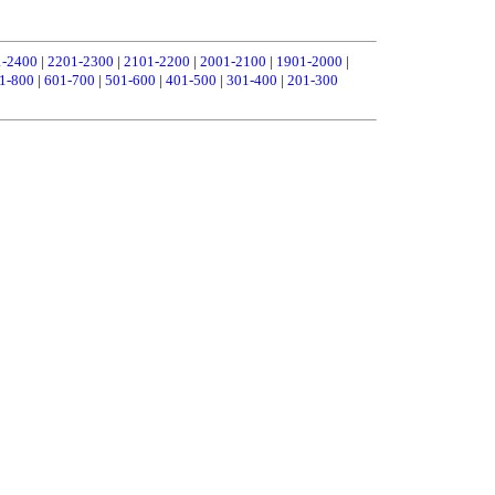
1-2400
|
2201-2300
|
2101-2200
|
2001-2100
|
1901-2000
|
1-800
|
601-700
|
501-600
|
401-500
|
301-400
|
201-300