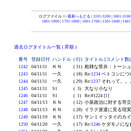
ログファイル >>
最新へもどる
|
3101-3200
|
3001-310
1801-1900
|
1701-1800
|
1601-1700
|
1501-1600
|
1401
過去ログタイトル一覧 ( 昇順 )
番号
登録日付
ハンドル
( 行)
タイトル [コメント数
1242
04/11/11
ＫＮ
( 31)
粗雑な答弁：トーシュ
1243
04/11/11
一久
( 18)
Re:
1234
ベトコンにつ
1244
04/11/11
一久
( 29)
Re:
1237
それって。。
1245
04/11/11
S1
( 3)
大なり小なり
1246
04/11/11
S1
( 1)
Re:#1224 [
1
]
1247
04/11/13
ＫＮ
( 12)
小泉政治に対する苛立
1248
04/11/13
ＫＮ
( 28)
イラク派遣に見る現実
1249
04/11/19
ＫＮ
( 17)
サンミイッタイのカ
1250
04/11/20
一久
( 17)
Re:
1246
ケダモノになれ