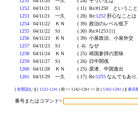
1251
04/11/20
一久
( 24)
そういえば
1252
04/11/21
S1
( 11)
Re:#1250 ということ
1253
04/11/21
一久
( 28)
Re:
1252
肝心なことは 
1254
04/11/22
ＫＮ
( 39)
政治のレベル低下
1255
04/11/22
S1
( 30)
Re:#1253 [
1
]
1256
04/11/23
ＫＮ
( 39)
小泉政治、小泉外交
1257
04/11/23
S1
( 4)
なぜ
1258
04/11/24
ＫＮ
( 25)
靖国参拝の意味
1259
04/11/27
S1
( 26)
日中関係
1260
04/11/28
ＫＮ
( 25)
原潜、中国進出
1261
04/11/29
一久
( 17)
Re:
1255
なんでもあり
[
全部読む
][ (
1222-1241
) 前 << 1242-1261 >> 次 (
1262-1281
) ][
表示順
番号またはコマンド=