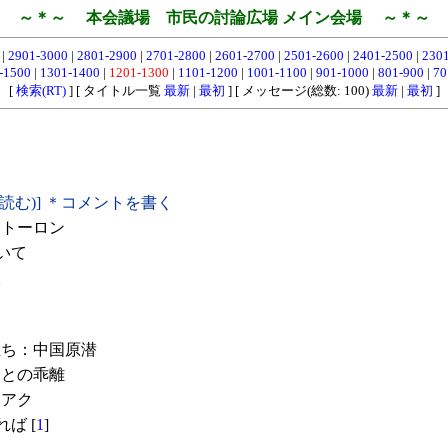
～＊～ 本会議場 市民の討論広場 メイン会場 ～＊～
0
|
2901-3000
|
2801-2900
|
2701-2800
|
2601-2700
|
2501-2600
|
2401-2500
|
230
-1500
|
1301-1400
|
1201-1300
|
1101-1200
|
1001-1100
|
901-1000
|
801-900
|
70
[
検索(RT)
] [ タイトル一覧
最新
|
最初
] [ メッセージ(総数: 100)
最新
|
最初
]
(読む)] ＊コメントを書く
トーロン
いて
。
ち：中国原潜
との乖離
イアク
ば [
1
]