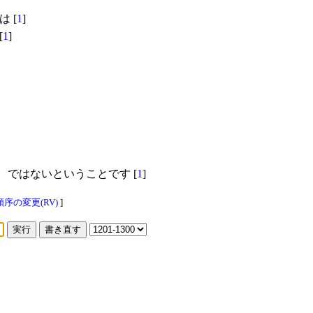
は [
1
]
[
1
]
、ではないということです [
1
]
序の変更(RV)
]